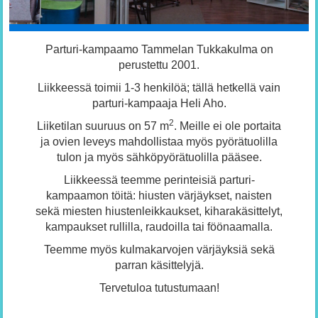
Parturi-kampaamo Tammelan Tukkakulma on
perustettu 2001.
Liikkeessä toimii 1-3 henkilöä; tällä hetkellä vain
parturi-kampaaja Heli Aho.
2
Liiketilan suuruus on 57 m
. Meille ei ole portaita
ja ovien leveys mahdollistaa myös pyörätuolilla
tulon ja myös sähköpyörätuolilla pääsee.
Liikkeessä teemme perinteisiä parturi-
kampaamon töitä: hiusten värjäykset, naisten
sekä miesten hiustenleikkaukset, kiharakäsittelyt,
kampaukset rullilla, raudoilla tai föönaamalla.
Teemme myös kulmakarvojen värjäyksiä sekä
parran käsittelyjä.
Tervetuloa tutustumaan!